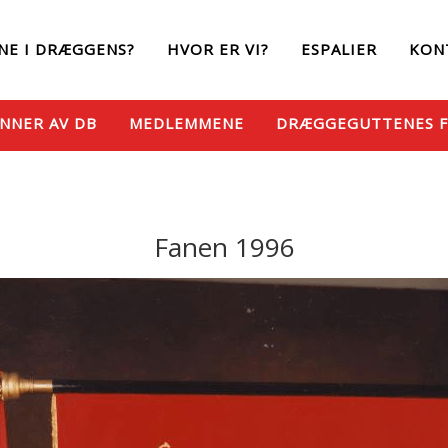
NE I DRÆGGENS?
HVOR ER VI?
ESPALIER
KON
NNER AV DB
MEDLEMMENE
DRÆGGEGUTTENES 
Fanen 1996