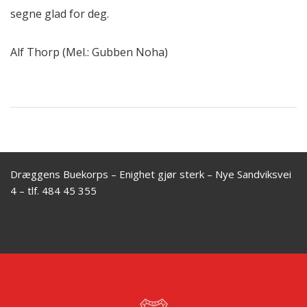
segne glad for deg.
Alf Thorp (Mel.: Gubben Noha)
Dræggens Buekorps – Enighet gjør sterk – Nye Sandviksvei
4 – tlf. 484 45 355