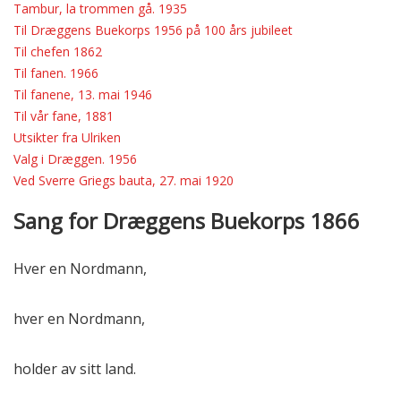
Tambur, la trommen gå. 1935
TERMINLISTEN 2026
Til Dræggens Buekorps 1956 på 100 års jubileet
TURER TIL UTLAND
Til chefen 1862
Til fanen. 1966
DUGNADSARBEID
Til fanene, 13. mai 1946
TERMINLISTEN 2026
Til vår fane, 1881
VENNER AV DB
Utsikter fra Ulriken
STYRET VENNER AV DB
Valg i Dræggen. 1956
Ved Sverre Griegs bauta, 27. mai 1920
STYRET VENNER AV DB
MEDLEMMENE
Sang for Dræggens Buekorps 1866
RÅDET 2025
DRILLTROPPEN
Hver en Nordmann,
SLAGERGJENGEN
hver en Nordmann,
MEDLEMSKONTINGENT
UTSTYR OG UNIFORMER
holder av sitt land.
RÅDET 2025
DRILLTROPPEN