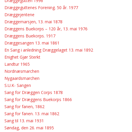
Dræggegutten 1996
KORPSETS FANER
Dræggeguttenes Forening. 50 år. 1977
Dræggejentene
HVA ER ET BUEKORPS?
Dræggemarsjen, 13. mai 1878
BILLEDER FRA DRÆGGEN
Dræggens Buekorps – 120 år, 13. mai 1976
POKALER OG HEDERSTEGN
Dræggens Buekorps. 1917
RÅDSBILDER
Dræggesangen 13. mai 1861
En Sang i anledning Dræggelaget 13. mai 1892
STIFTERNE
Enighet Gjør Sterkt
SANGER
Landtur 1965
LOVENE
Nordnæsmarchen
KORPSETS FANER
Nygaardsmarchen
S.U.K- Sangen
HVA ER ET BUEKORPS?
Sang for Dræggen Corps 1878
BILLEDER FRA DRÆGGEN
Sang for Dræggens Buekorps 1866
POKALER OG HEDERSTEGN
Sang for fanen, 1862
AKTIVITETER
Sang for fanen. 13. mai 1862
Sang til 13. mai 1931
TURER TIL UTLAND
Søndag, den 26. mai 1895
DUGNADSARBEID