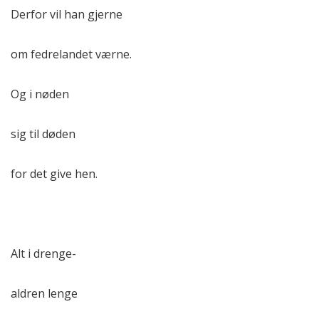
Derfor vil han gjerne
SLAGERGJENGEN
MEDLEMSKONTINGENT
om fedrelandet værne.
UTSTYR OG UNIFORMER
DRÆGGEGUTTENES FORENING
Og i nøden
STYRET
STYRET
sig til døden
for det give hen.
Alt i drenge-
aldren lenge