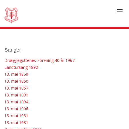
VERVING
BEGYNNE I DRÆGGENS?
HVOR ER VI?
Sanger
HUSET I DRÆGGEN
Dræggeguttenes Forening 40 år 1967
DRÆGGEHYTTEN
Landtursang 1892
13. mai 1859
ESPALIER
13. mai 1860
KONTAKT
13. mai 1867
KORPSETS HISTORIE
13. mai 1891
RÅDSBILDER
13. mai 1894
13. mai 1906
STIFTERNE
13. mai 1931
SANGER
13. mai 1981
LOVENE