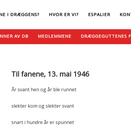
NE I DRÆGGENS?
HVOR ER VI?
ESPALIER
KON
NNER AV DB
MEDLEMMENE
DRÆGGEGUTTENES 
Til fanene, 13. mai 1946
År svant hen og år ble runnet
slekter kom og slekter svant
snart i hundre år er spunnet