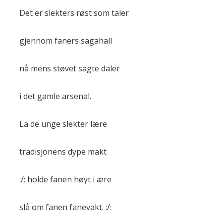
Det er slekters røst som taler
gjennom faners sagahall
nå mens støvet sagte daler
i det gamle arsenal.
La de unge slekter lære
tradisjonens dype makt
:/: holde fanen høyt i ære
slå om fanen fanevakt. :/: